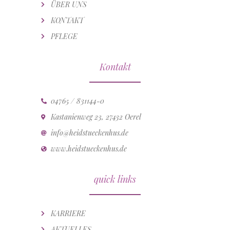
ÜBER UNS
KONTAKT
PFLEGE
Kontakt
04765 / 831144-0
Kastanienweg 23, 27432 Oerel
info@heidstueckenhus.de
www.heidstueckenhus.de
quick links
KARRIERE
AKTUELLES