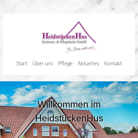
04765 / 83 11 44 0
KASTANIENWEG 23, 27432 OEREL
Start
Über uns
Pflege
Aktuelles
Kontakt
Willkommen im
HeidstückenHus